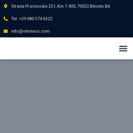
Strada Provinciale 231, Km 7.400, 70032 Bitonto BA
Tel: +39 080 374 6322
info@vitoneco.com
Chi siamo