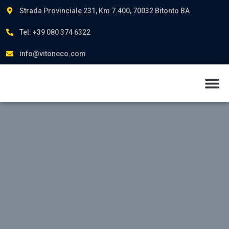
Strada Provinciale 231, Km 7.400, 70032 Bitonto BA
Tel: +39 080 374 6322
info@vitoneco.com
Chi siamo