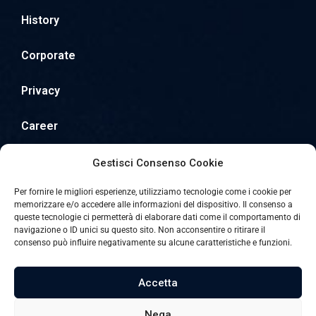
History
Corporate
Privacy
Career
Contact
Gestisci Consenso Cookie
Per fornire le migliori esperienze, utilizziamo tecnologie come i cookie per
memorizzare e/o accedere alle informazioni del dispositivo. Il consenso a
queste tecnologie ci permetterà di elaborare dati come il comportamento di
Follow us:
navigazione o ID unici su questo sito. Non acconsentire o ritirare il
consenso può influire negativamente su alcune caratteristiche e funzioni.
Accetta
Nega